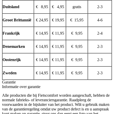
Duitsland
€ 8,95
€ 4,95
gratis
2-3
Groot Brittannië
€ 24,95
€ 19,95
€ 15,95
4-6
Frankrijk
€ 14,95
€ 11,95
€ 9,95
2-4
Denemarken
€ 14,95
€ 11,95
€ 9,95
2-3
Oostenrijk
€ 14,95
€ 11,95
€ 9,95
2-3
Zweden
€ 14,95
€ 11,95
€ 9,95
2-3
Garantie
Informatie over garantie
Alle producten die bij Fietscomfort worden aangeschaft, hebben de
normale fabrieks- of leveranciersgarantie. Raadpleeg de
voorwaarden in de bijsluiter van het product. Wilt u gebruik maken
van de garantieregeling omdat uw product defect is en u aanspraak
kunt maken op garantie, stuur ons dan eerst een foto van het