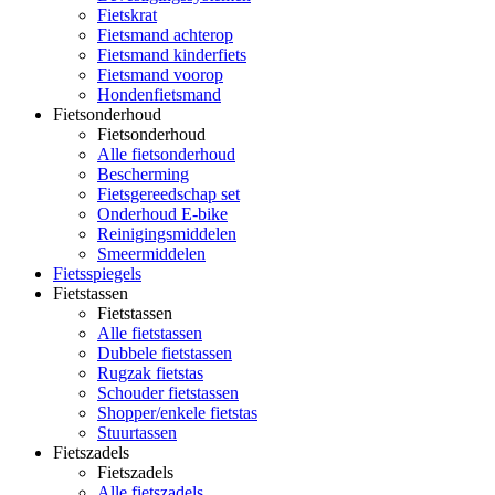
Fietskrat
Fietsmand achterop
Fietsmand kinderfiets
Fietsmand voorop
Hondenfietsmand
Fietsonderhoud
Fietsonderhoud
Alle fietsonderhoud
Bescherming
Fietsgereedschap set
Onderhoud E-bike
Reinigingsmiddelen
Smeermiddelen
Fietsspiegels
Fietstassen
Fietstassen
Alle fietstassen
Dubbele fietstassen
Rugzak fietstas
Schouder fietstassen
Shopper/enkele fietstas
Stuurtassen
Fietszadels
Fietszadels
Alle fietszadels