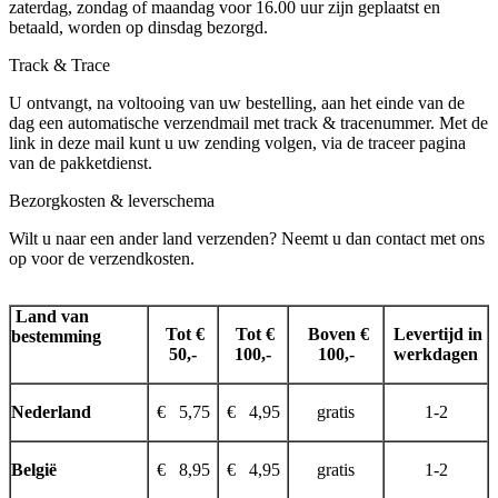
zaterdag, zondag of maandag voor 16.00 uur zijn geplaatst en
betaald, worden op dinsdag bezorgd.
Track & Trace
U ontvangt, na voltooing van uw bestelling, aan het einde van de
dag een automatische verzendmail met track & tracenummer. Met de
link in deze mail kunt u uw zending volgen, via de traceer pagina
van de pakketdienst.
Bezorgkosten & leverschema
Wilt u naar een ander land verzenden? Neemt u dan contact met ons
op voor de verzendkosten.
Land van
Tot €
Tot €
Boven €
Levertijd in
bestemming
50,-
100,-
100,-
werkdagen
Nederland
€ 5,75
€ 4,95
gratis
1-2
België
€ 8,95
€ 4,95
gratis
1-2