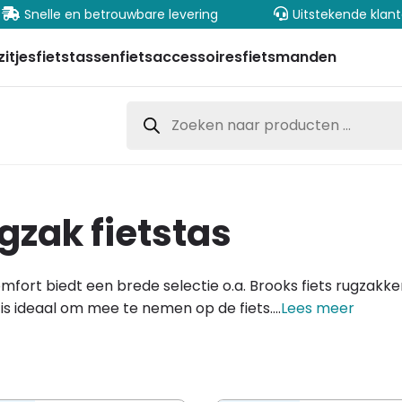
Snelle en betrouwbare levering
Uitstekende klantense
zitjes
fietstassen
fietsaccessoires
fietsmanden
Producten
zoeken
ugzak fietstas
mfort biedt een brede selectie o.a. Brooks fiets rugzakk
is ideaal om mee te nemen op de fiets....
Lees meer