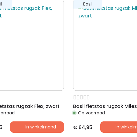
il
Basil
ietstas rugzak Flex, zwart
Basil fietstas rugzak Mile
oorraad
Op voorraad
5
In winkelmand
€
64,95
In winkel