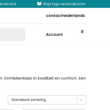
rvice
Altijd lage verzendkosten
Uitge
contact
nederlands
0
Account
en. Onmiskenbaar in kwaliteit en comfort. Een