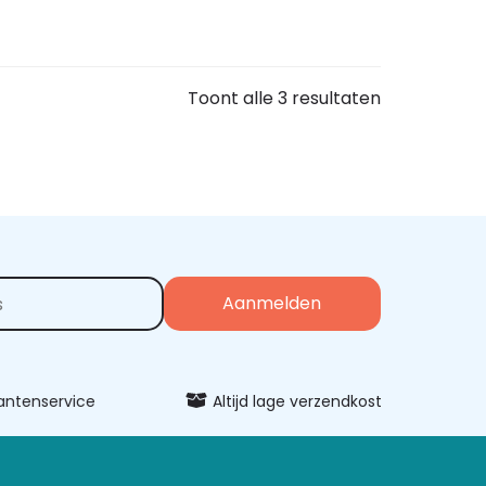
Toont alle 3 resultaten
ervice
Altijd lage verzendkosten
Uitg