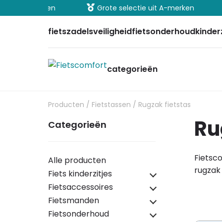
lig betalen
Grote selectie uit A-merken
fietszadels
veiligheid
fietsonderhoud
kinder
categorieën
Producten
/
Fietstassen
/ Rugzak fietstas
R
Categorieën
Fietsco
Alle producten
rugzak 
Fiets kinderzitjes
Fietsaccessoires
Fietsmanden
Fietsonderhoud