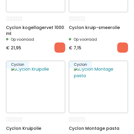
Cyclon kogellagervet 1000
Cyclon kruip-smeerolie
ml
Op voorraad
Op voorraad
€
21,95
€
7,15
Cyclon
Cyclon
Cyclon Kruipolie
Cyclon Montage pasta