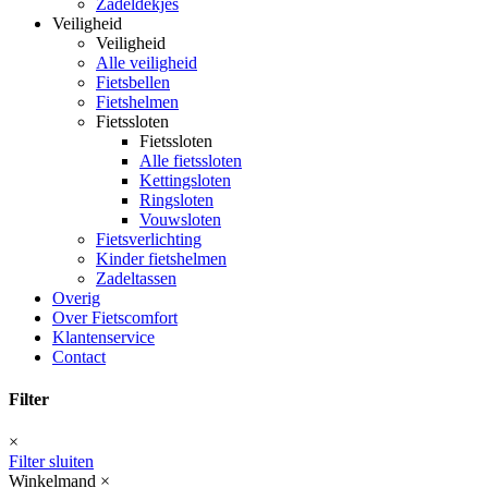
Zadeldekjes
Veiligheid
Veiligheid
Alle veiligheid
Fietsbellen
Fietshelmen
Fietssloten
Fietssloten
Alle fietssloten
Kettingsloten
Ringsloten
Vouwsloten
Fietsverlichting
Kinder fietshelmen
Zadeltassen
Overig
Over Fietscomfort
Klantenservice
Contact
Filter
×
Filter sluiten
Winkelmand
×