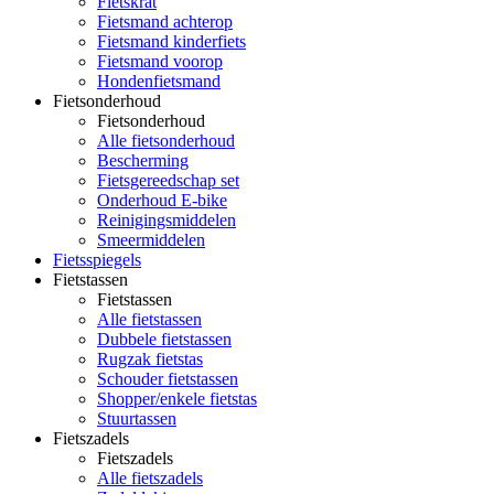
Fietskrat
Fietsmand achterop
Fietsmand kinderfiets
Fietsmand voorop
Hondenfietsmand
Fietsonderhoud
Fietsonderhoud
Alle fietsonderhoud
Bescherming
Fietsgereedschap set
Onderhoud E-bike
Reinigingsmiddelen
Smeermiddelen
Fietsspiegels
Fietstassen
Fietstassen
Alle fietstassen
Dubbele fietstassen
Rugzak fietstas
Schouder fietstassen
Shopper/enkele fietstas
Stuurtassen
Fietszadels
Fietszadels
Alle fietszadels