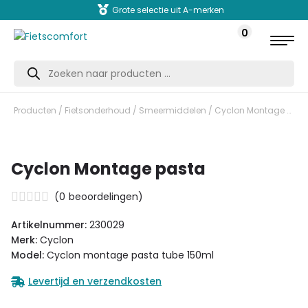
Grote selectie uit A-merken
0
Producten
zoeken
Producten
/
Fietsonderhoud
/
Smeermiddelen
/ Cyclon Montage pasta
Cyclon Montage pasta
(
0
beoordelingen)
Artikelnummer:
230029
Merk:
Cyclon
Model:
Cyclon montage pasta tube 150ml
Levertijd en verzendkosten