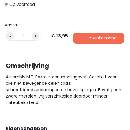
Op voorraad
€
13,95
Alternative:
-
+
In winkelmand
Omschrijving
Assembly M.T. Paste is een montagevet. Geschikt voor
alle niet bewegende delen zoals
schroefdraadverbindingen en bevestigingen. Bevat geen
zware metalen. Vrij van zinkoxide daardoor minder
milieubelastend.
Eigenschappen