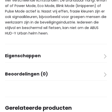
vier verschillende lichtstanden. De brandduur hangt ervan
af of Power Mode, Eco Mode, Blink Mode (knipperen) of
Pulse Mode actief is. Naast vrij effen, fraaie kleuren zijn er
ook signaalkleuren, bijvoorbeeld voor groepen mensen die
werkzaam zijn in de beveiligingsindustrie. Iedereen die
stijlvol en beschermd wil fietsen, kan niet om de ABUS
HUD-Y Urban helm heen.
Eigenschappen
Merk
ABUS
Beoordelingen (0)
Kleur
velvet black
Aantal in verpakking
1
Er zijn nog geen beoordelingen.
Kinderen
✗
Volwassenen
✓
Maat
48-54 S
Gerelateerde producten