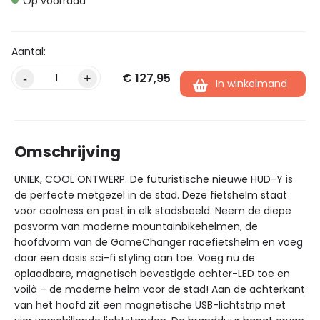
Op voorraad
€
127,95
Alternative:
-
+
In winkelmand
Omschrijving
UNIEK, COOL ONTWERP. De futuristische nieuwe HUD-Y is
de perfecte metgezel in de stad. Deze fietshelm staat
voor coolness en past in elk stadsbeeld. Neem de diepe
pasvorm van moderne mountainbikehelmen, de
hoofdvorm van de GameChanger racefietshelm en voeg
daar een dosis sci-fi styling aan toe. Voeg nu de
oplaadbare, magnetisch bevestigde achter-LED toe en
voilà – de moderne helm voor de stad! Aan de achterkant
van het hoofd zit een magnetische USB-lichtstrip met