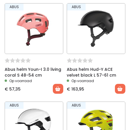
Wees de eerste om “Abus helm Hud-Y velvet
ABUS
ABUS
black S 48-54 cm” te beoordelen
Je moet
ingelogd zijn
om een beoordeling te
plaatsen.
Abus helm Youn-I 3.0 living
Abus helm Hud-Y ACE
coral S 48-54 cm
velvet black L 57-61 cm
Op voorraad
Op voorraad
€
57,35
€
163,95
ABUS
ABUS