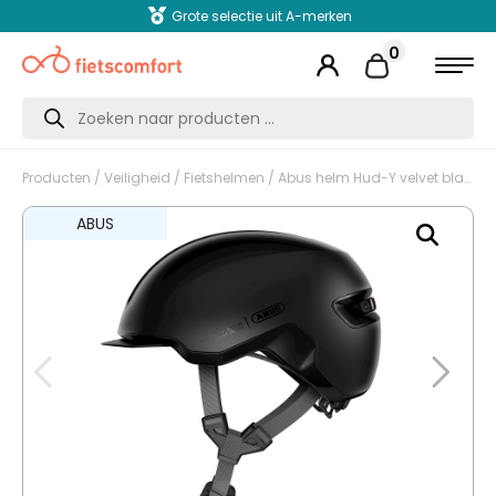
Grote selectie uit A-merken
0
Producten
zoeken
Producten
/
Veiligheid
/
Fietshelmen
/ Abus helm Hud-Y velvet black S 48-54 cm
ABUS