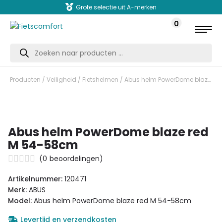
Grote selectie uit A-merken
0
Producten
zoeken
Producten
/
Veiligheid
/
Fietshelmen
/ Abus helm PowerDome blaze red M 54-58cm
Abus helm PowerDome blaze red
M 54-58cm
(
0
beoordelingen)
Artikelnummer:
120471
Merk:
ABUS
Model:
Abus helm PowerDome blaze red M 54-58cm
Levertijd en verzendkosten