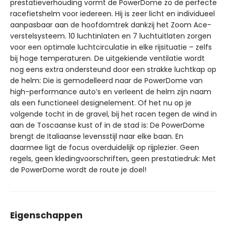
prestatieverhouding vormt de PowerDome zo de perfecte
racefietshelm voor iedereen. Hij is zeer licht en individueel
aanpasbaar aan de hoofdomtrek dankzij het Zoom Ace-
verstelsysteem. 10 luchtinlaten en 7 luchtuitlaten zorgen
voor een optimale luchtcirculatie in elke rijsituatie – zelfs
bij hoge temperaturen. De uitgekiende ventilatie wordt
nog eens extra ondersteund door een strakke luchtkap op
de helm: Die is gemodelleerd naar de PowerDome van
high-performance auto’s en verleent de helm zijn naam
als een functioneel designelement. Of het nu op je
volgende tocht in de gravel, bij het racen tegen de wind in
aan de Toscaanse kust of in de stad is: De PowerDome
brengt de Italiaanse levensstijl naar elke baan. En
daarmee ligt de focus overduidelijk op rijplezier. Geen
regels, geen kledingvoorschriften, geen prestatiedruk: Met
de PowerDome wordt de route je doel!
Eigenschappen