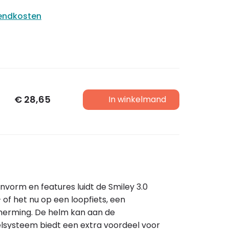
zendkosten
€
28,65
In winkelmand
orm en features luidt de Smiley 3.0
 of het nu op een loopfiets, een
scherming. De helm kan aan de
lsysteem biedt een extra voordeel voor