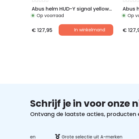
Abus helm HUD-Y signal yellow M 54-58cm
Op voorraad
Op v
€
127,95
In winkelmand
€
127,
Schrijf je in voor onze 
Ontvang de laatste acties, producten en
ig betalen
Grote selectie uit A-merken
S