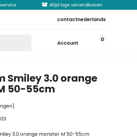
vice
Altijd lage verzendkosten
Uitgeb
contact
nederlands
0
Account
 Smiley 3.0 orange
M 50-55cm
ingen)
503
miley 3.0 orange monster M 50-55cm