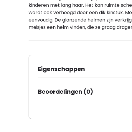
kinderen met lang haar. Het kan ruimte schep
wordt ook verhoogd door een dik kinstuk. Met
eenvoudig. De glanzende helmen zijn verkrijg
meisjes een helm vinden, die ze graag drage
Eigenschappen
Merk
ABUS
Beoordelingen (0)
Kleur
orange m
Aantal in verpakking
1
Er zijn nog geen beoordelingen.
Kinderen
✓
Volwassenen
✗
Maat
50-55 M