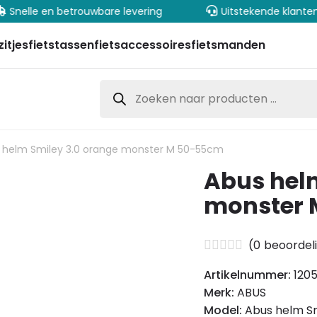
elle en betrouwbare levering
Uitstekende klantenser
zitjes
fietstassen
fietsaccessoires
fietsmanden
Producten
zoeken
 helm Smiley 3.0 orange monster M 50-55cm
Abus helm
monster 
(
0
beoordel
Artikelnummer:
120
Merk:
ABUS
Model:
Abus helm S