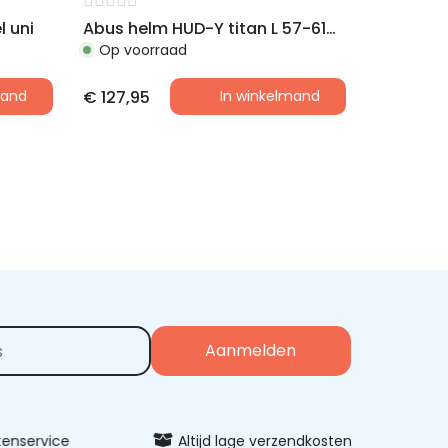
 uni
Abus helm HUD-Y titan L 57-61cm
Op voorraad
mand
€
127,95
In winkelmand
vice
Altijd lage verzendkosten
Uitgeb