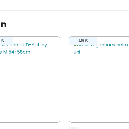
ley 3.0 orange monster M 50-
en
ling te plaatsen.
US
ABUS