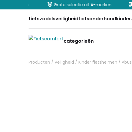
ig betalen
Grote selectie uit A-merken
Sn
fietszadels
veiligheid
fietsonderhoud
kinder
categorieën
Producten
/
Veiligheid
/
Kinder fietshelmen
/ Abus