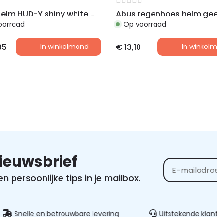
Abus helm HUD-Y shiny white M 54-58cm
Abus regenhoes helm geel
oorraad
Op voorraad
95
In winkelmand
€
13,10
In winkel
nieuwsbrief
 persoonlijke tips in je mailbox.
Alternative:
nelle en betrouwbare levering
Uitstekende klantenser