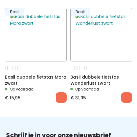
reflecterende stiksels,
verstelbare en
Basil
Basil
afneembare
schouderband,
bevestigingshaken voor
buisdikte Ø tot 16 mm,
anti diefstal
vergrendeling,
regenhoes
Dessin
Comfort
Geschikt voor
Kantoor, recreatief,
woon/werk
Basil dubbele fietstas Mara
Basil dubbele fietstas
zwart
Wanderlust zwart
Op voorraad
Op voorraad
€
15,95
€
31,95
Schrijf je in voor onze nieuwsbrief