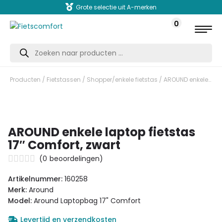
Grote selectie uit A-merken
0
Producten
zoeken
Producten
/
Fietstassen
/
Shopper/enkele fietstas
/ AROUND enkele laptop fietstas 17″ Comfort, zwart
AROUND enkele laptop fietstas
17″ Comfort, zwart
(
0
beoordelingen)
Artikelnummer:
160258
Merk:
Around
Model:
Around Laptopbag 17" Comfort
Levertijd en verzendkosten