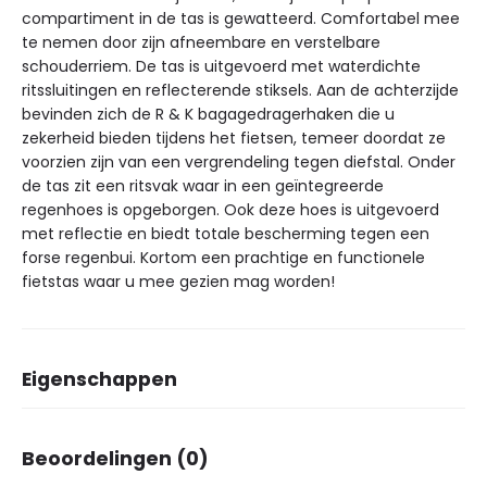
compartiment in de tas is gewatteerd. Comfortabel mee
te nemen door zijn afneembare en verstelbare
schouderriem. De tas is uitgevoerd met waterdichte
ritssluitingen en reflecterende stiksels. Aan de achterzijde
bevinden zich de R & K bagagedragerhaken die u
zekerheid bieden tijdens het fietsen, temeer doordat ze
voorzien zijn van een vergrendeling tegen diefstal. Onder
de tas zit een ritsvak waar in een geïntegreerde
regenhoes is opgeborgen. Ook deze hoes is uitgevoerd
met reflectie en biedt totale bescherming tegen een
forse regenbui. Kortom een prachtige en functionele
fietstas waar u mee gezien mag worden!
Eigenschappen
Afmetingen
32 × 18 × 46 cm
Beoordelingen (0)
Merk
Around