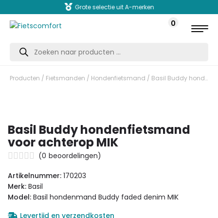
Grote selectie uit A-merken
0
Producten
zoeken
Producten
/
Fietsmanden
/
Hondenfietsmand
/ Basil Buddy hondenfietsmand voor achterop MIK
Basil Buddy hondenfietsmand
voor achterop MIK
(
0
beoordelingen)
Artikelnummer:
170203
Merk:
Basil
Model:
Basil hondenmand Buddy faded denim MIK
Levertijd en verzendkosten