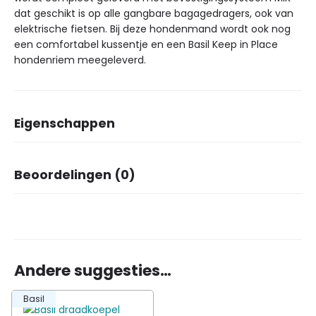
dat geschikt is op alle gangbare bagagedragers, ook van
elektrische fietsen. Bij deze hondenmand wordt ook nog
een comfortabel kussentje en een Basil Keep in Place
hondenriem meegeleverd.
Eigenschappen
Afmetingen
45 × 32 × 22 cm
Beoordelingen (0)
Merk
Basil
Kleur
faded denim
Er zijn nog geen beoordelingen.
Aantal in verpakking
1
Basis materiaal
Kunststof
Montage voorop
✗
Montage achterop
✓
Andere suggesties…
Montage vast
✗
Wees de eerste om “Basil Buddy
Montage afneembaar
✓
Basil
hondenfietsmand voor achterop MIK” te
Kinderen
✗