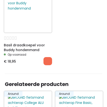
beoordelen
Volwassenen
Je moet
ingelogd zijn
om een beoordeling te
✓
plaatsen.
Aansluiting
Compatibel met Basil
MIK
bagagedragersysteem
Dessin
Buddy
Geschikt voor
City
Basil draadkoepel voor
Buddy hondenmand
Op voorraad
€
18,95
Gerelateerde producten
Around
Around