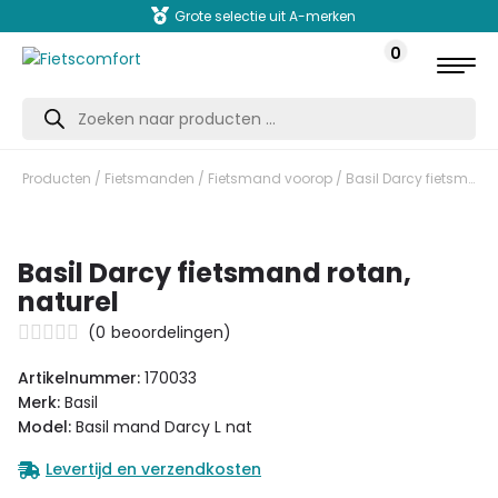
Grote selectie uit A-merken
0
Producten
zoeken
Producten
/
Fietsmanden
/
Fietsmand voorop
/ Basil Darcy fietsmand rotan, naturel
Basil Darcy fietsmand rotan,
naturel
(
0
beoordelingen)
Artikelnummer:
170033
Merk:
Basil
Model:
Basil mand Darcy L nat
Levertijd en verzendkosten