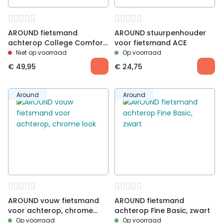
met leren riempjes
Dessin
Darcy
Geschikt voor
City
AROUND fietsmand
AROUND stuurpenhouder
achterop College Comfort
voor fietsmand ACE
Rattan Style Fix
Niet op voorraad
Op voorraad
€
49,95
€
24,75
Around
Around
AROUND vouw fietsmand
AROUND fietsmand
voor achterop, chrome
achterop Fine Basic, zwart
look
Op voorraad
Op voorraad