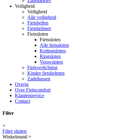
Zadeldekjes
Veiligheid
Veiligheid
Alle veiligheid
Fietsbellen
Fietshelmen
Fietssloten
Fietssloten
Alle fietssloten
Kettingsloten
Ringsloten
Vouwsloten
Fietsverlichting
Kinder fietshelmen
Zadeltassen
Overig
Over Fietscomfort
Klantenservice
Contact
Filter
×
Filter sluiten
Winkelmand
×