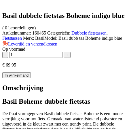
Basil dubbele fietstas Boheme indigo blue
(
0
beoordelingen)
Artikelnummer:
160465
Categorieën:
Dubbele fietstassen
,
Fietstassen
Merk:
Basil
Model:
Basil dubb tas Boheme indigo blue
Levertijd en verzendkosten
Op voorraad
Basil
-
+
dubbele
fietstas
€
69,95
Boheme
indigo
In winkelmand
blue
aantal
Omschrijving
Basil Boheme dubbele fietstas
De fraai vormgegeven Basil dubbele fietstas Boheme is een mooie
verrijking voor uw fiets. Gemaakt van waterafstotend polyester en
uitgevoerd in de kleur zwart met een trendy print. De dubbele