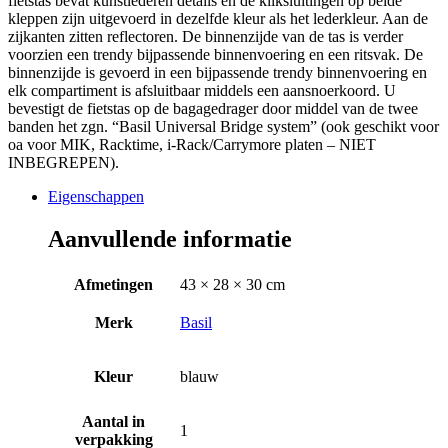
fietstas bevat kunstlederen details en de kliksluitingen op beide
kleppen zijn uitgevoerd in dezelfde kleur als het lederkleur. Aan de
zijkanten zitten reflectoren. De binnenzijde van de tas is verder
voorzien een trendy bijpassende binnenvoering en een ritsvak. De
binnenzijde is gevoerd in een bijpassende trendy binnenvoering en
elk compartiment is afsluitbaar middels een aansnoerkoord. U
bevestigt de fietstas op de bagagedrager door middel van de twee
banden het zgn. “Basil Universal Bridge system” (ook geschikt voor
oa voor MIK, Racktime, i-Rack/Carrymore platen – NIET
INBEGREPEN).
Eigenschappen
Aanvullende informatie
Afmetingen
43 × 28 × 30 cm
Merk
Basil
Kleur
blauw
Aantal in
1
verpakking