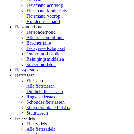
Fietsmand achterop
Fietsmand kinderfiets
Fietsmand voorop
Hondenfietsmand
Fietsonderhoud
Fietsonderhoud
Alle fietsonderhoud
Bescherming
Fietsgereedschap set
Onderhoud E-bike
Reinigingsmiddelen
Smeermiddelen
Fietsspiegels
Fietstassen
Fietstassen
Alle fietstassen
Dubbele fietstassen
Rugzak fietstas
Schouder fietstassen
Shopper/enkele fietstas
Stuurtassen
Fietszadels
Fietszadels
Alle fietszadels