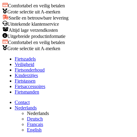
Comfortabel en veilig betalen
Grote selectie uit A-merken
Snelle en betrouwbare levering
Uitstekende klantenservice
Altijd lage verzendkosten
Uitgebreide productinformatie
Comfortabel en veilig betalen
Grote selectie uit A-merken
Fietszadels
Veiligheid
Fietsonderhoud
Kinderzitjes
Fietstassen
Fietsaccessoires
Fietsmanden
Contact
Nederlands
Nederlands
Deutsch
Français
English