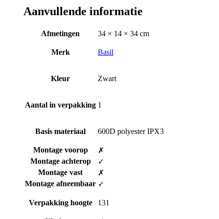
Aanvullende informatie
Afmetingen
34 × 14 × 34 cm
Merk
Basil
Kleur
Zwart
Aantal in verpakking
1
Basis materiaal
600D polyester IPX3
Montage voorop
✗
Montage achterop
✓
Montage vast
✗
Montage afneembaar
✓
Verpakking hoogte
131