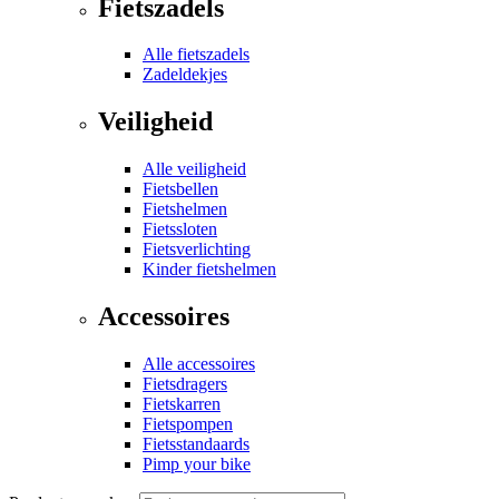
Fietszadels
Alle fietszadels
Zadeldekjes
Veiligheid
Alle veiligheid
Fietsbellen
Fietshelmen
Fietssloten
Fietsverlichting
Kinder fietshelmen
Accessoires
Alle accessoires
Fietsdragers
Fietskarren
Fietspompen
Fietsstandaards
Pimp your bike