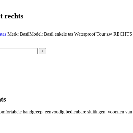
t rechts
stas
Merk:
Basil
Model:
Basil enkele tas Waterproof Tour zw RECHTS
+
ts
comfortabele handgreep, eenvoudig bedienbare sluitingen, voorzien van