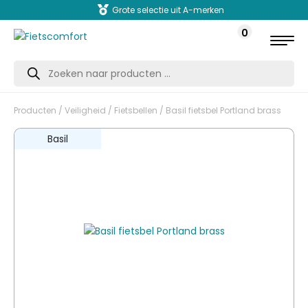
Grote selectie uit A-merken
0
Producten
zoeken
Producten
/
Veiligheid
/
Fietsbellen
/ Basil fietsbel Portland brass
Basil