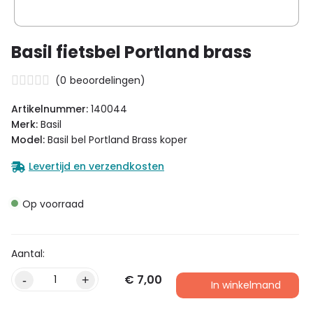
Basil fietsbel Portland brass
(
0
beoordelingen)
Artikelnummer:
140044
Merk:
Basil
Model:
Basil bel Portland Brass koper
Levertijd en verzendkosten
Op voorraad
€
7,00
Alternative:
-
+
In winkelmand