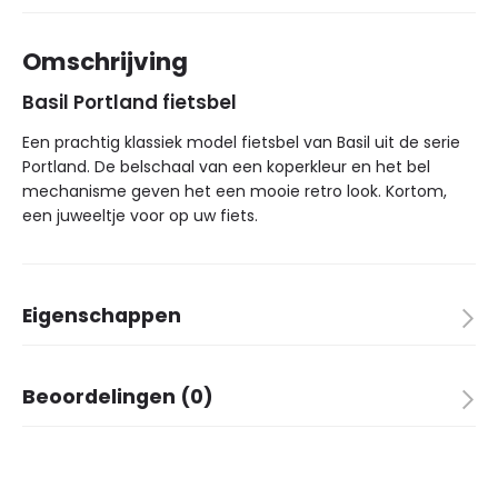
Omschrijving
Basil Portland fietsbel
Een prachtig klassiek model fietsbel van Basil uit de serie
Portland. De belschaal van een koperkleur en het bel
mechanisme geven het een mooie retro look. Kortom,
een juweeltje voor op uw fiets.
Eigenschappen
Merk
Basil
Beoordelingen (0)
Kleur
Koperkleurig
Aantal in verpakking
1
Er zijn nog geen beoordelingen.
Basis materiaal
Koper
Kinderen
✓