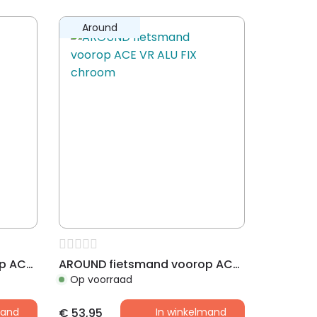
Around
AROUND fietsmand voorop ACE VR ALU incl. stuurhouder, alu
AROUND fietsmand voorop ACE VR ALU FIX chroom
Op voorraad
mand
€
53,95
In winkelmand