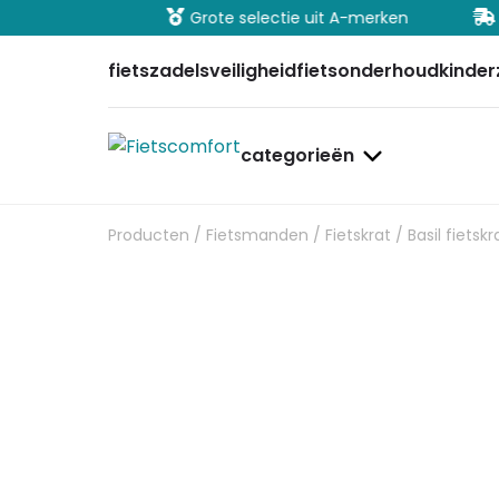
ig betalen
Grote selectie uit A-merken
Sn
fietszadels
veiligheid
fietsonderhoud
kinder
categorieën
Producten
/
Fietsmanden
/
Fietskrat
/ Basil fietsk