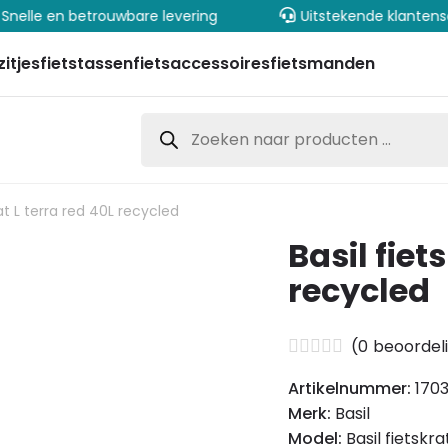
elle en betrouwbare levering
Uitstekende klantenser
zitjes
fietstassen
fietsaccessoires
fietsmanden
Producten
zoeken
rat L terra red 40L recycled
Basil fiet
recycled
(
0
beoordel
Artikelnummer:
170
Merk:
Basil
Model:
Basil fietskr