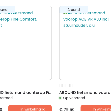
ound
Around
op voor- of achterdrager
 drager
AROUND fietsmand achterop Fine Comfort, zwart
oorraad
Op voorraad
0
In winkelmand
€
79,50
In winkel