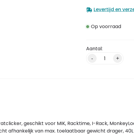
Levertijd en ver
Op voorraad
Alternative:
-
+
 kratclicker, geschikt voor MIK, Racktime, I-Rack, Monkey
wicht afhankelijk van max. toelaatbaar gewicht drager, 40L