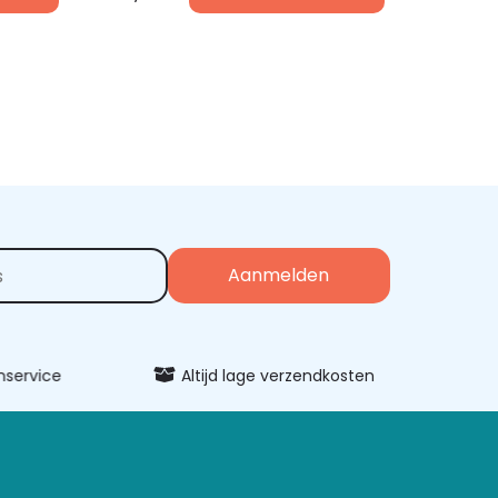
vice
Altijd lage verzendkosten
Uitgeb