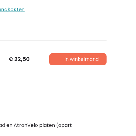
zendkosten
€
22,50
In winkelmand
Load en AtranVelo platen (apart