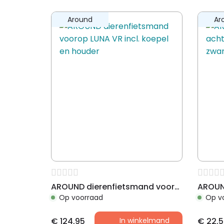
Kinderen
✗
Volwassenen
✓
Around
Ar
Maat
L
Aansluiting
Montage 
Geschikt voor
Fiets met
AROUND dierenfietsmand voorop LUNA VR incl. koepel en houder
Op voorraad
Op v
€
124,95
In winkelmand
€
22,5