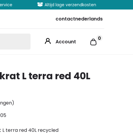
vice
Altijd lage verzendkosten
Uitgeb
contact
nederlands
0
Account
skrat L terra red 40L
ingen)
305
at L terra red 40L recycled