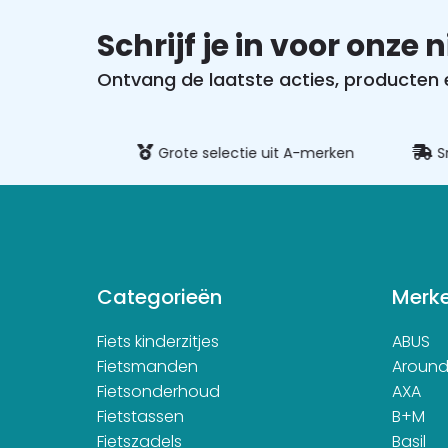
Schrijf je in voor onze 
Ontvang de laatste acties, producten en
ig betalen
Grote selectie uit A-merken
Sn
Categorieën
Merk
Fiets kinderzitjes
ABUS
Fietsmanden
Aroun
Fietsonderhoud
AXA
Fietstassen
B+M
Fietszadels
Basil