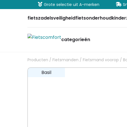
ig betalen
Grote selectie uit A-merken
Sn
fietszadels
veiligheid
fietsonderhoud
kinder
categorieën
Producten
/
Fietsmanden
/
Fietsmand voorop
/ B
Basil