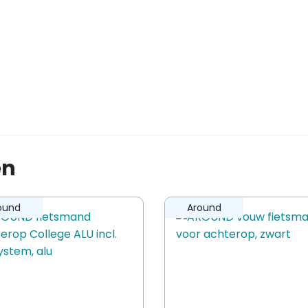
en
ound
Around