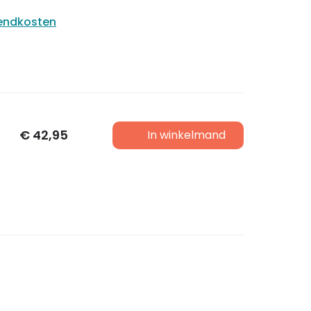
zendkosten
€
42,95
In winkelmand