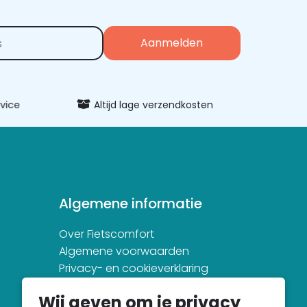
vice
Altijd lage verzendkosten
Uitgeb
Algemene informatie
Over Fietscomfort
Algemene voorwaarden
Privacy- en cookieverklaring
Wij geven om je privacy