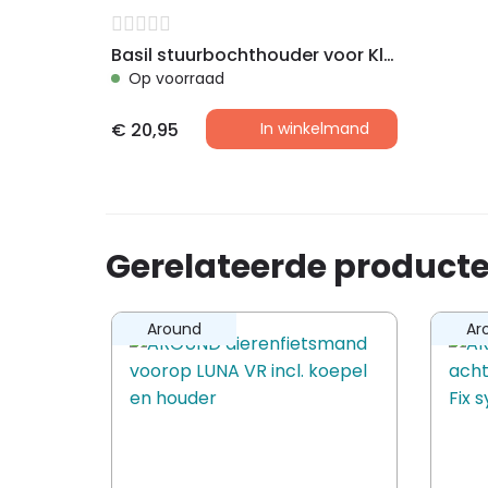
Basil stuurbochthouder voor Klickfix adapterplaat
Op voorraad
€
20,95
In winkelmand
Gerelateerde product
Around
Ar