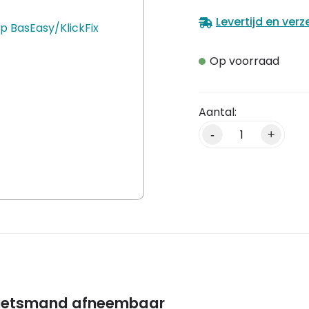
Levertijd en ver
Op voorraad
Alternative:
-
+
 fietsmand afneembaar