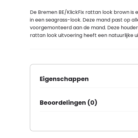
De Bremen BE/KlickFix rattan look brown is
in een seagrass-look. Deze mand past op alle
voorgemonteerd aan de mand. Deze houder is
rattan look uitvoering heeft een natuurlijke u
Eigenschappen
Afmetingen
35 × 26 ×
Beoordelingen (0)
Merk
Basil
Kleur
Naturel
Er zijn nog geen beoordelingen.
Aantal in verpakking
1
Basis materiaal
Staal en 