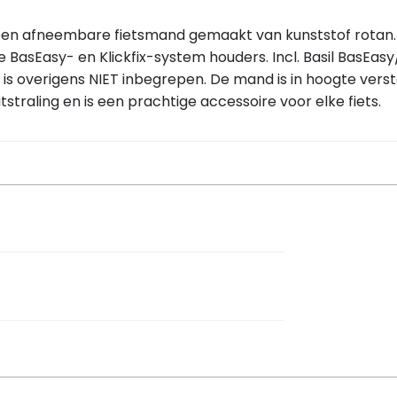
 een afneembare fietsmand gemaakt van kunststof rotan. 
 BasEasy- en Klickfix-system houders. Incl. Basil BasEasy/
 overigens NIET inbegrepen. De mand is in hoogte verst
itstraling en is een prachtige accessoire voor elke fiets.
 27 cm
kunststof rotan