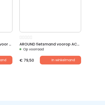
AROUND vouw fietsmand voor achterop, zwart
AROUND fietsmand voorop ACE VR ALU incl. stuurhouder
Op voorraad
mand
€
79,50
In winkelmand