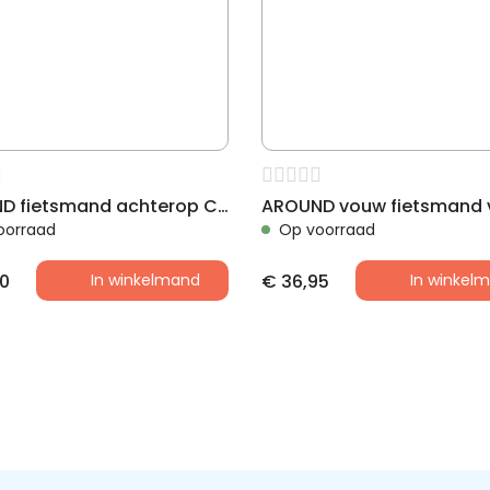
AROUND fietsmand achterop College ALU incl. Fix system, alu
oorraad
Op voorraad
0
In winkelmand
€
36,95
In winkel