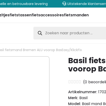
elle en betrouwbare levering
Uitstekende klantenser
zitjes
fietstassen
fietsaccessoires
fietsmanden
Producten
zoeken
asil fietsmand Bremen ALU voorop BasEasy/KlickFix
Basil fi
voorop Ba
(
0
beoordel
Artikelnummer:
1702
Merk:
Basil
Model:
Basil mand B