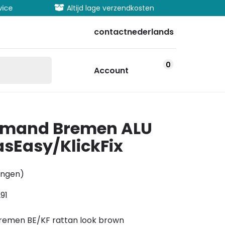
vice
Altijd lage verzendkosten
Uitgeb
contact
nederlands
0
Account
etsmand Bremen ALU
sEasy/KlickFix
ingen)
91
remen BE/KF rattan look brown