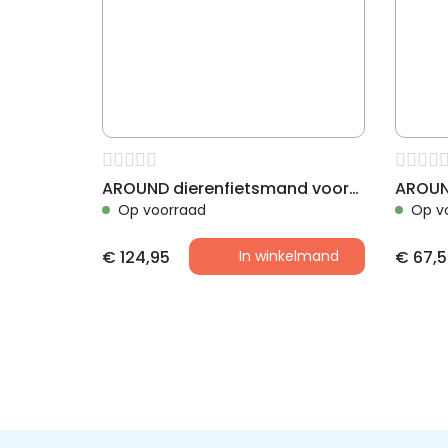
AROUND dierenfietsmand voorop LUNA VR incl. koepel en houder
Op voorraad
Op v
€
124,95
In winkelmand
€
67,5