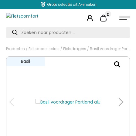
Grote selectie uit A-merken
0
Producten
zoeken
Producten
/
Fietsaccessoires
/
Fietsdragers
/ Basil voordrager Portland alu
Basil