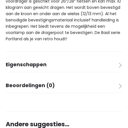
voordrager is geschikt voor 26″/28″ fietsen en kan max. 10
kilogram aan gewicht dragen. Het wordt boven bevestigd
aan de kroon en onder aan de wielas (12/13 mm). Al het
benodigde bevestigingsmateriaal inclusief handleiding is
inbegrepen. Het biedt tevens de mogelijkheid een
voorlamp aan de dragerpoot te bevestigen. De Basil serie
Portland als je van retro houdt!
Eigenschappen
Afmetingen
39 × 29 × 9 cm
Beoordelingen (0)
Merk
Basil
Kleur
Aluminium
Er zijn nog geen beoordelingen.
Aantal in verpakking
1
Basis materiaal
Aluminium
Montage voorop
✓
Montage achterop
✗
Andere suggesties…