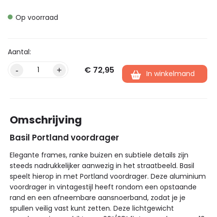
Op voorraad
€
72,95
Alternative:
-
+
In winkelmand
Omschrijving
Basil Portland voordrager
Elegante frames, ranke buizen en subtiele details zijn
steeds nadrukkelijker aanwezig in het straatbeeld. Basil
speelt hierop in met Portland voordrager. Deze aluminium
voordrager in vintagestijl heeft rondom een opstaande
rand en een afneembare aansnoerband, zodat je je
spullen veilig vast kunt zetten. Deze lichtgewicht