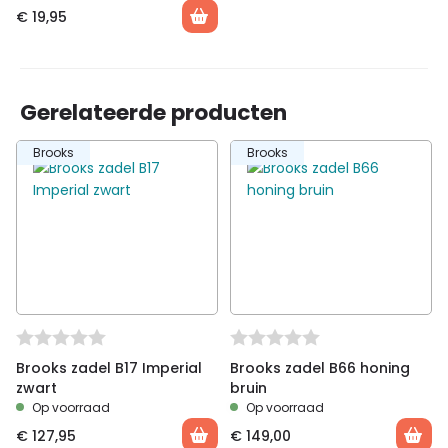
Waterafstotend
✓
€
19,95
Bijzonderheden
Enkele zwarte brug
Dessin
B67S
Doelgroep
Dames
Geschikt voor
City
Gerelateerde producten
Brooks
Brooks
Brooks zadel B17 Imperial
Brooks zadel B66 honing
zwart
bruin
Op voorraad
Op voorraad
€
127,95
€
149,00