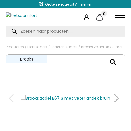
Grote selectie uit A-merken
0
Producten
zoeken
Producten
/
Fietszadels
/
Lederen zadels
/ Brooks zadel B67 S met veter antiek bruin
Brooks