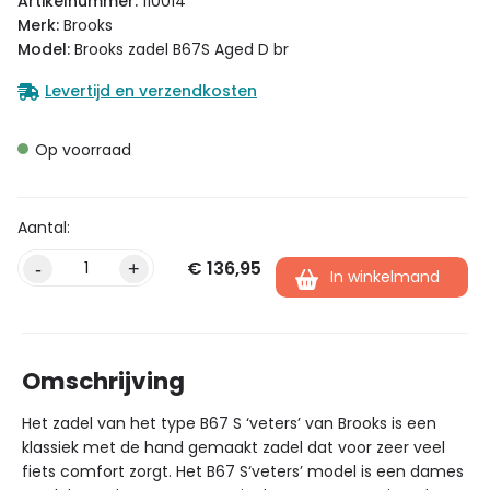
Artikelnummer:
110014
Merk:
Brooks
Model:
Brooks zadel B67S Aged D br
Levertijd en verzendkosten
Op voorraad
€
136,95
Alternative:
-
+
In winkelmand
Omschrijving
Het zadel van het type B67 S ‘veters’ van Brooks is een
klassiek met de hand gemaakt zadel dat voor zeer veel
fiets comfort zorgt. Het B67 S‘veters’ model is een dames