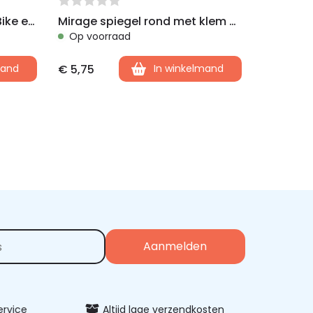
Busch & Muller spiegel E-Bike en Pedelec, Klapbaar,LI/RE
Mirage spiegel rond met klem zwart
Op voorraad
mand
€
5,75
In winkelmand
vice
Altijd lage verzendkosten
Uitgeb