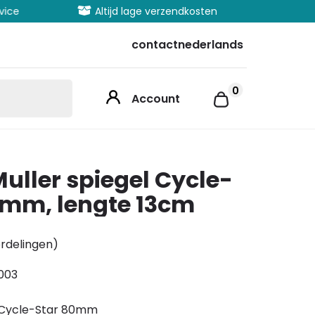
vice
Altijd lage verzendkosten
Uitgeb
contact
nederlands
0
Account
uller spiegel Cycle-
0mm, lengte 13cm
rdelingen)
003
 Cycle-Star 80mm