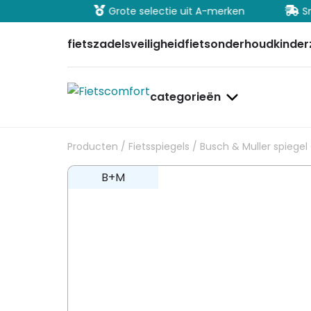
ig betalen
Grote selectie uit A-merken
Sn
fietszadels
veiligheid
fietsonderhoud
kinder
categorieën
Producten
/
Fietsspiegels
/ Busch & Muller spiege
B+M