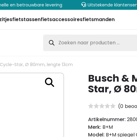
elle en betrouwbare levering
Uitstekende klantenser
zitjes
fietstassen
fietsaccessoires
fietsmanden
Producten
zoeken
l Cycle-Star, Ø 80mm, lengte 13cm
Busch & M
Star, Ø 8
(
0
beoo
Artikelnummer:
280
Merk:
B+M
Model:
B+M spiegel