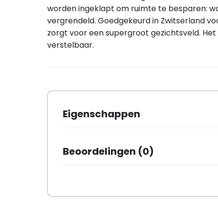
worden ingeklapt om ruimte te besparen: wan
vergrendeld. Goedgekeurd in Zwitserland vo
zorgt voor een supergroot gezichtsveld. Het
verstelbaar.
Eigenschappen
Merk
B+M
Beoordelingen (0)
Kleur
Zwart
Aantal in verpakking
1
Er zijn nog geen beoordelingen.
Basis materiaal
Kunststof 
Montage vast
✓
Montage afneembaar
✗