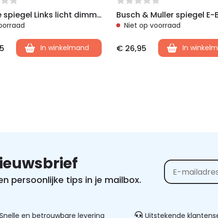
Mirage spiegel Links licht dimmend glas, voor speed-pedelec
oorraad
Niet op voorraad
5
In winkelmand
€
26,95
In winkel
nieuwsbrief
 persoonlijke tips in je mailbox.
Alternative:
elle en betrouwbare levering
Uitstekende klantenser