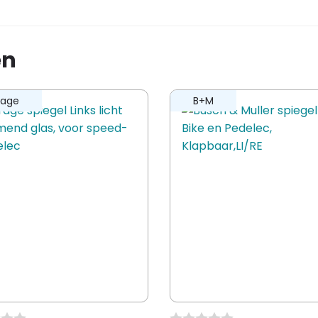
en stuurklem
 spiegel Cycle-Star, Ø 80mm,
en
ling te plaatsen.
rage
B+M