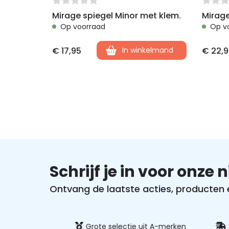
Mirage spiegel Minor met klem.
Op voorraad
Op v
€
17,95
In winkelmand
€
22,9
Schrijf je in voor onze 
Ontvang de laatste acties, producten en
ig betalen
Grote selectie uit A-merken
Sn