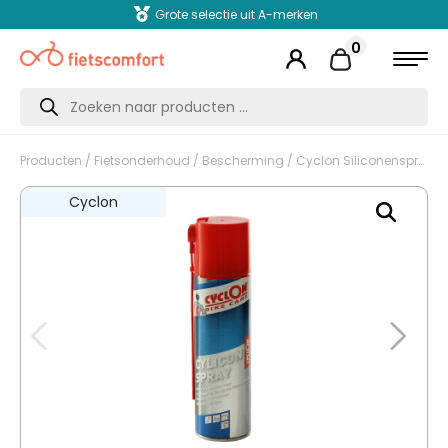
Grote selectie uit A-merken
0
Producten
zoeken
Producten
/
Fietsonderhoud
/
Bescherming
/ Cyclon Siliconenspray 250 ml
Cyclon