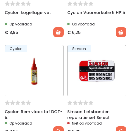
Cyclon kogellagervet
Cyclon Voorvorkolie 5 HP15
Op voorraad
Op voorraad
€
8,95
€
6,25
Cyclon
Simson
Cyclon Rem vloeistof DOT-
Simson fietsbanden
5.1
reparatie set Select
Op voorraad
Niet op voorraad