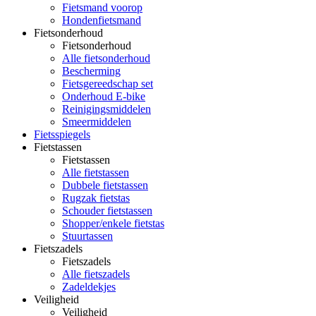
Fietsmand voorop
Hondenfietsmand
Fietsonderhoud
Fietsonderhoud
Alle fietsonderhoud
Bescherming
Fietsgereedschap set
Onderhoud E-bike
Reinigingsmiddelen
Smeermiddelen
Fietsspiegels
Fietstassen
Fietstassen
Alle fietstassen
Dubbele fietstassen
Rugzak fietstas
Schouder fietstassen
Shopper/enkele fietstas
Stuurtassen
Fietszadels
Fietszadels
Alle fietszadels
Zadeldekjes
Veiligheid
Veiligheid