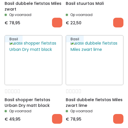
Geschikt voor
Boodschappen,
Basil dubbele fietstas Miles
Basil stuurtas Mali
recreatief, woon/werk
zwart
Op voorraad
Op voorraad
€
78,95
€
22,50
Basil
Basil
Basil shopper fietstas
Basil dubbele fietstas Miles
Urban Dry matt black
zwart lime
Op voorraad
Op voorraad
€
49,95
€
78,95