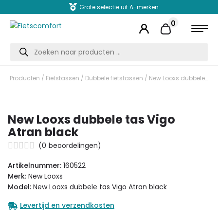
Grote selectie uit A-merken
0
Producten
zoeken
Producten
/
Fietstassen
/
Dubbele fietstassen
/ New Looxs dubbele tas Vigo Atran black
New Looxs dubbele tas Vigo
Atran black
(
0
beoordelingen)
Artikelnummer:
160522
Merk:
New Looxs
Model:
New Looxs dubbele tas Vigo Atran black
Levertijd en verzendkosten