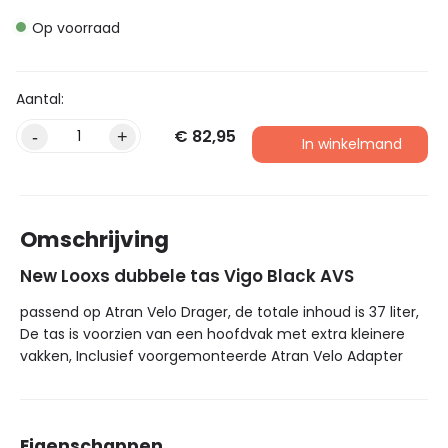
Op voorraad
€
82,95
Alternative:
-
+
In winkelmand
Omschrijving
New Looxs dubbele tas Vigo Black AVS
passend op Atran Velo Drager, de totale inhoud is 37 liter,
De tas is voorzien van een hoofdvak met extra kleinere
vakken, Inclusief voorgemonteerde Atran Velo Adapter
Eigenschappen