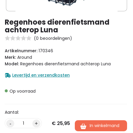
Regenhoes dierenfietsmand
achterop Luna
(
0
beoordelingen)
Artikelnummer:
170346
Merk:
Around
Model:
Regenhoes dierenfietsmand achterop Luna
Levertijd en verzendkosten
Op voorraad
€
25,95
Alternative:
-
+
In winkelmand