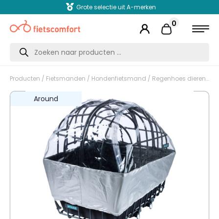
Grote selectie uit A-merken
0
Producten
zoeken
Producten
/
Fietsmanden
/
Hondenfietsmand
/ Regenhoes dierenfietsmand achterop Luna
Around