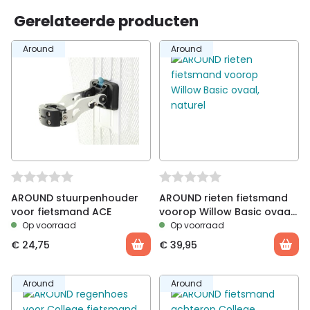
Gerelateerde producten
Around
Around
AROUND stuurpenhouder
AROUND rieten fietsmand
voor fietsmand ACE
voorop Willow Basic ovaal,
naturel
Op voorraad
Op voorraad
€
24,75
€
39,95
Around
Around