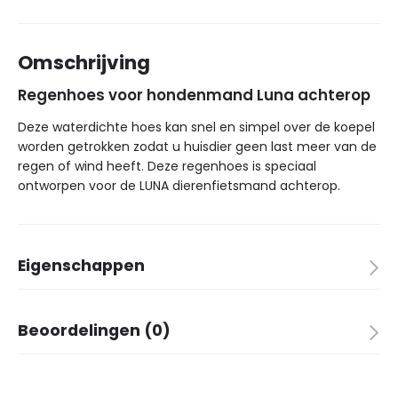
Omschrijving
Regenhoes voor hondenmand Luna achterop
Deze waterdichte hoes kan snel en simpel over de koepel
worden getrokken zodat u huisdier geen last meer van de
regen of wind heeft. Deze regenhoes is speciaal
ontworpen voor de LUNA dierenfietsmand achterop.
Eigenschappen
Merk
Around
Beoordelingen (0)
Kleur
transparant/grijs
Aantal in verpakking
1
Er zijn nog geen beoordelingen.
Montage voorop
✗