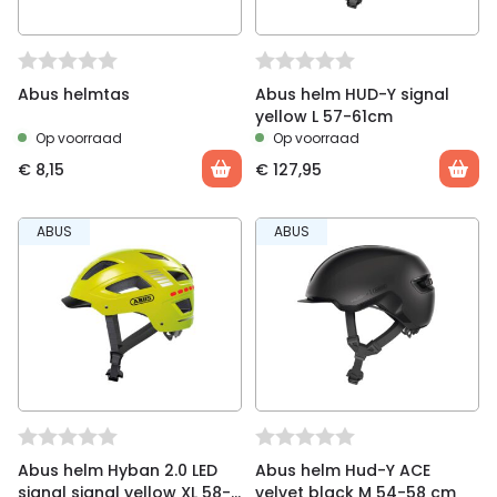
Abus helmtas
Abus helm HUD-Y signal
yellow L 57-61cm
Op voorraad
Op voorraad
€
8,15
€
127,95
ABUS
ABUS
Abus helm Hyban 2.0 LED
Abus helm Hud-Y ACE
signal signal yellow XL 58-
velvet black M 54-58 cm