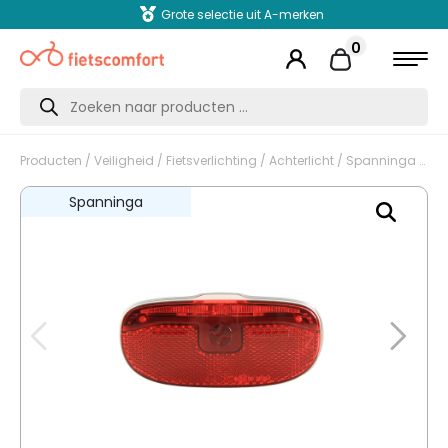
Grote selectie uit A-merken
0
Producten
zoeken
Producten
/
Veiligheid
/
Fietsverlichting
/
Achterlicht
/ Spanninga fiets achterlicht LED Duxo
Spanninga