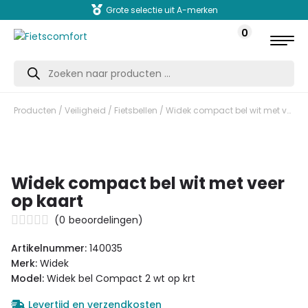
Grote selectie uit A-merken
0
Producten
zoeken
Producten
/
Veiligheid
/
Fietsbellen
/ Widek compact bel wit met veer op kaart
Widek compact bel wit met veer
op kaart
(
0
beoordelingen)
Artikelnummer:
140035
Merk:
Widek
Model:
Widek bel Compact 2 wt op krt
Levertijd en verzendkosten