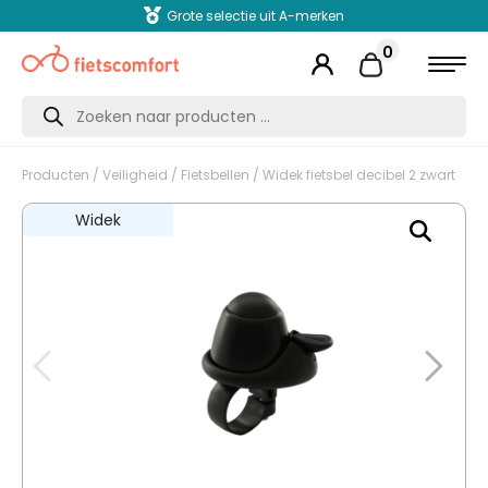
Grote selectie uit A-merken
0
Producten
zoeken
Producten
/
Veiligheid
/
Fietsbellen
/ Widek fietsbel decibel 2 zwart
Widek