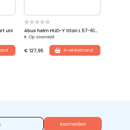
rt uni
Abus helm HUD-Y titan L 57-61cm
Op voorraad
mand
€
127,95
In winkelmand