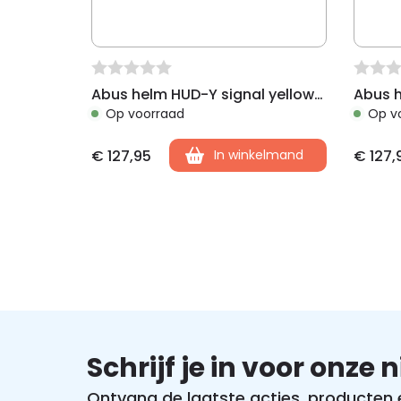
Abus helm HUD-Y signal yellow L 57-61cm
Op voorraad
Op v
€
127,95
In winkelmand
€
127,
Schrijf je in voor onze 
Ontvang de laatste acties, producten en