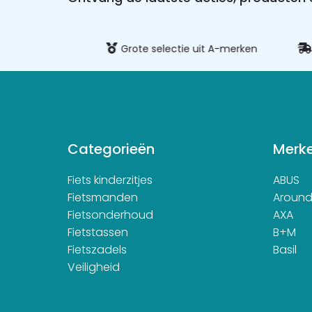
ig betalen
Grote selectie uit A-merken
Sn
Categorieën
Merk
Fiets kinderzitjes
ABUS
Fietsmanden
Aroun
Fietsonderhoud
AXA
Fietstassen
B+M
Fietszadels
Basil
Veiligheid