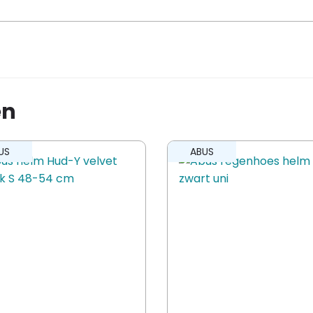
ey 3.0 grey horse S 45-50cm” te
en
ling te plaatsen.
US
ABUS