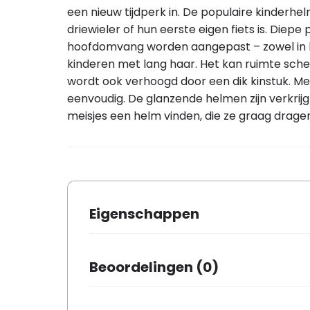
een nieuw tijdperk in. De populaire kinderhel
driewieler of hun eerste eigen fiets is. Di
hoofdomvang worden aangepast – zowel in br
kinderen met lang haar. Het kan ruimte schep
wordt ook verhoogd door een dik kinstuk. Met
eenvoudig. De glanzende helmen zijn verkrijg
meisjes een helm vinden, die ze graag drage
Eigenschappen
Merk
ABUS
Beoordelingen (0)
Kleur
grey hors
Aantal in verpakking
1
Er zijn nog geen beoordelingen.