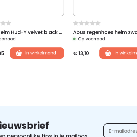
Abus helm Hud-Y velvet black S 48-54 cm
Abus regenhoes helm zwa
oorraad
Op voorraad
95
In winkelmand
€
13,10
In winkel
nieuwsbrief
 persoonlijke tips in je mailbox.