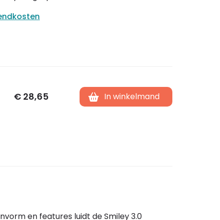
zendkosten
€
28,65
In winkelmand
orm en features luidt de Smiley 3.0