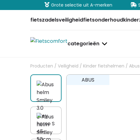
ig betalen
Grote selectie uit A-merken
Sn
fietszadels
veiligheid
fietsonderhoud
kinder
categorieën
Producten
/
Veiligheid
/
Kinder fietshelmen
/ Abus
ABUS