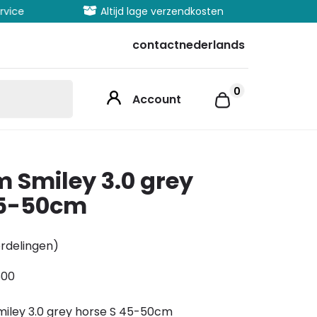
vice
Altijd lage verzendkosten
Uitgeb
contact
nederlands
0
Account
 Smiley 3.0 grey
45-50cm
rdelingen)
500
iley 3.0 grey horse S 45-50cm