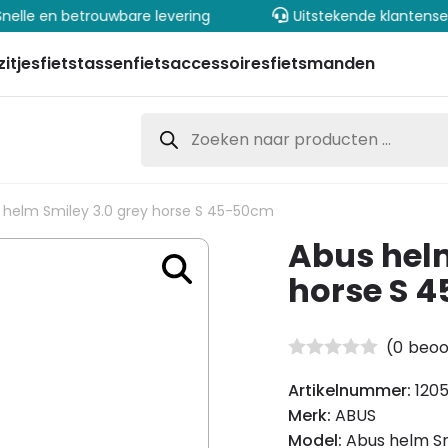
elle en betrouwbare levering
Uitstekende klantenser
zitjes
fietstassen
fietsaccessoires
fietsmanden
Producten
zoeken
 helm Smiley 3.0 grey horse S 45-50cm
Abus helm
horse S 
(
0
beoo
Artikelnummer:
120
Merk:
ABUS
Model:
Abus helm Sm