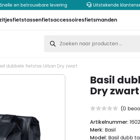
elle en betrouwbare levering
Uitstekende klantenser
zitjes
fietstassen
fietsaccessoires
fietsmanden
Producten
zoeken
sil dubbele fietstas Urban Dry zwart
Basil dub
Dry zwart
(
0
beoo
Artikelnummer:
160
Merk:
Basil
Model:
Basil dubb ta