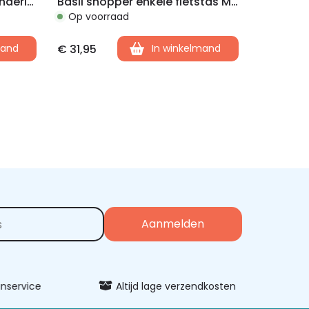
Basil dubbele fietstas Wanderlust zwart
Basil shopper enkele fietstas Mira zwart
Op voorraad
mand
€
31,95
In winkelmand
vice
Altijd lage verzendkosten
Uitgeb