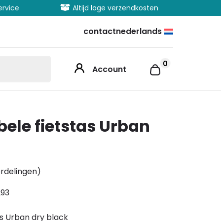
vice
Altijd lage verzendkosten
Uitgeb
contact
nederlands
0
Account
bele fietstas Urban
rdelingen)
293
s Urban dry black