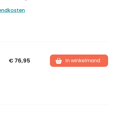
zendkosten
€
76,95
In winkelmand