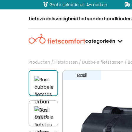
ig betalen
Grote selectie uit A-merken
Sn
fietszadels
veiligheid
fietsonderhoud
kinder
categorieën
Producten
/
Fietstassen
/
Dubbele fietstassen
/ Ba
Basil