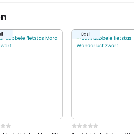
en
ling te plaatsen.
il
Basil
e met twee banden "Basil Universal
stem" (ook oa voor Racktime, i-
rymore platen)
ikt voor E-bikes
y
ppen, recreatief, woon/werk