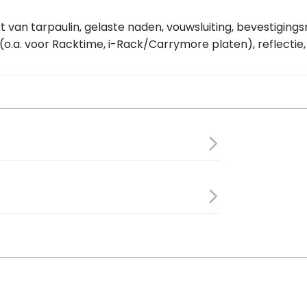
 van tarpaulin, gelaste naden, vouwsluiting, bevestigings
(o.a. voor Racktime, i-Rack/Carrymore platen), reflectie, i
 42 cm
ietstas Urban Dry zwart” te