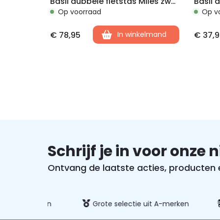
Basil dubbele fietstas Miles zwart lime
Op voorraad
Op v
€
78,95
In winkelmand
€
37,9
Schrijf je in voor onze 
Ontvang de laatste acties, producten en
ig betalen
Grote selectie uit A-merken
Sn