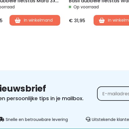
Basil dubbele fietstas Mara 3XL zwart
oorraad
Op voorraad
5
In winkelmand
€
31,95
In winkel
nieuwsbrief
 persoonlijke tips in je mailbox.
Alternative:
elle en betrouwbare levering
Uitstekende klantenser